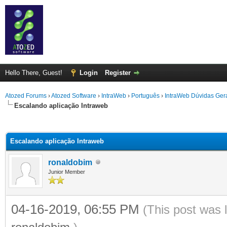
Hello There, Guest!
Login
Register
Atozed Forums
›
Atozed Software
›
IntraWeb
›
Português
›
IntraWeb Dúvidas Ger
Escalando aplicação Intraweb
ge
Escalando aplicação Intraweb
ronaldobim
Junior Member
04-16-2019, 06:55 PM
(This post was 