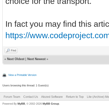
choice for the transport.
In fact you may find this artic
https://www.codeproject.com/
Find
«
Next Oldest
|
Next Newest
»
View a Printable Version
Users browsing this thread: 1 Guest(s)
Forum Team
Contact Us
Atozed Software
Return to Top
Lite (Archive) M
Powered By
MyBB
, © 2002-2026
MyBB Group
.