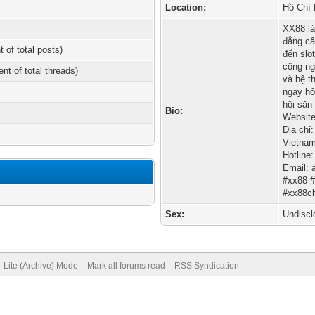
Location:
Hồ Chí 
XX88 là
đẳng cấ
t of total posts)
đến slo
công ng
ent of total threads)
và hệ t
ngay hô
hội săn
Bio:
Website
Địa chỉ
Vietna
Hotline
Email:
#xx88 #
#xx88c
Sex:
Undiscl
Lite (Archive) Mode
Mark all forums read
RSS Syndication