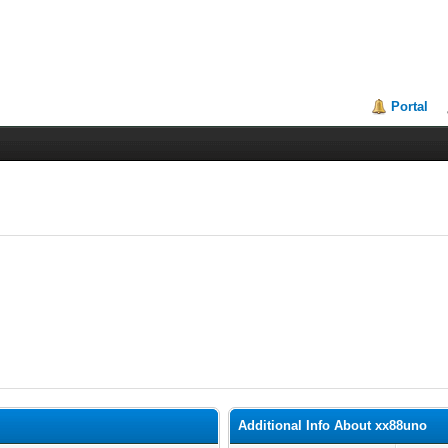
Portal
Additional Info About xx88uno