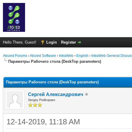
Hello There, Guest!
Login
Register
Atozed Forums
›
Atozed Software
›
IntraWeb
›
English
›
IntraWeb General Discus
Параметры Рабочего стола (DeskTop parameters)
ge
Параметры Рабочего стола (DeskTop parameters)
Сергей Александрович
Sergey Podkopaev
12-14-2019, 11:18 AM