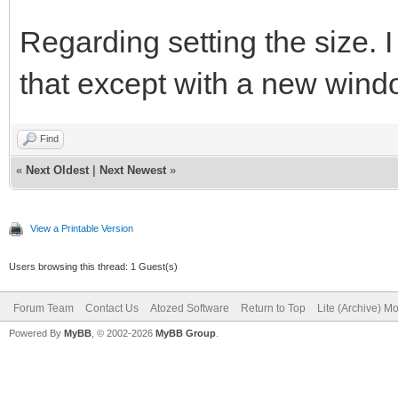
Regarding setting the size. I
that except with a new wind
Find
«
Next Oldest
|
Next Newest
»
View a Printable Version
Users browsing this thread: 1 Guest(s)
Forum Team
Contact Us
Atozed Software
Return to Top
Lite (Archive) M
Powered By
MyBB
, © 2002-2026
MyBB Group
.