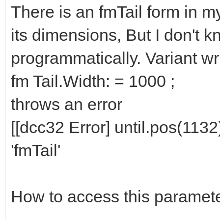
There is an fmTail form in m
its dimensions, But I don't 
programmatically. Variant wri
fm Tail.Width: = 1000 ;
throws an error
[[dcc32 Error] until.pos(1132
'fmTail'
How to access this paramete