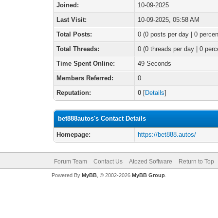
Joined:
10-09-2025
Last Visit:
10-09-2025, 05:58 AM
Total Posts:
0 (0 posts per day | 0 percen
Total Threads:
0 (0 threads per day | 0 perc
Time Spent Online:
49 Seconds
Members Referred:
0
Reputation:
0
[
Details
]
bet888autos's Contact Details
Homepage:
https://bet888.autos/
Forum Team
Contact Us
Atozed Software
Return to Top
Powered By
MyBB
, © 2002-2026
MyBB Group
.