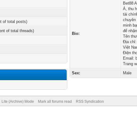
Bet88 A
Á, thu 
tài chí
chuyên 
t of total posts)
minh bạ
ent of total threads)
để nhận
Bio:
Tên thư
Địa chỉ
Việt N
Điện th
Email:
Trang w
Sex:
Male
Lite (Archive) Mode
Mark all forums read
RSS Syndication