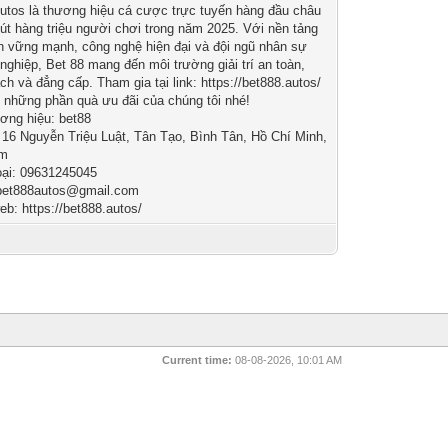
utos là thương hiệu cá cược trực tuyến hàng đầu châu
hút hàng triệu người chơi trong năm 2025. Với nền tảng
nh vững mạnh, công nghệ hiện đại và đội ngũ nhân sự
nghiệp, Bet 88 mang đến môi trường giải trí an toàn,
ch và đẳng cấp. Tham gia tại link: https://bet888.autos/
 những phần quà ưu đãi của chúng tôi nhé!
ơng hiệu: bet88
: 16 Nguyễn Triệu Luật, Tân Tạo, Bình Tân, Hồ Chí Minh,
am
oại: 09631245045
 bet888autos@gmail.com
eb: https://bet888.autos/
Current time:
08-08-2026, 10:01 AM