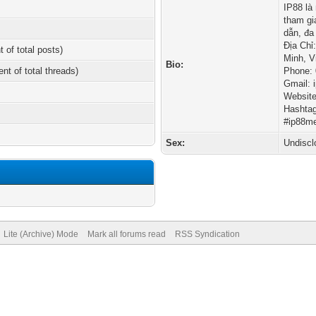
IP88 là
tham gi
dẫn, đa
Địa Chỉ
t of total posts)
Minh, V
Bio:
ent of total threads)
Phone:
Gmail:
Website
Hashtag
#ip88me
Sex:
Undiscl
Lite (Archive) Mode
Mark all forums read
RSS Syndication