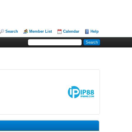
Search
Member List
Calendar
Help