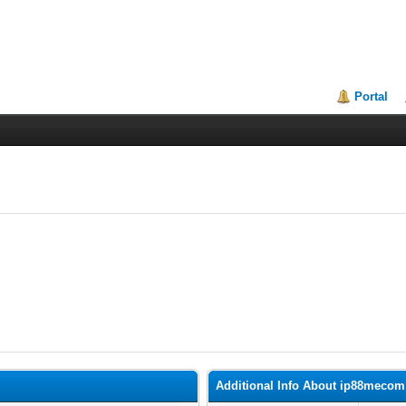
Portal
Additional Info About ip88mecom