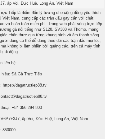
7, ấp Voi, Đức Huệ, Long An, Việt Nam
rực Tiếp là điểm đến lý tưởng cho cộng đồng yêu thích
ại Việt Nam, cung cấp các trận đấu gay cấn với chất
ao và hoàn toàn miễn phí. Trang web phát sóng trực tiếp
trường gà nổi tiếng như S128, SV388 và Thomo, mang
 giác chân thực qua từng khung hình và âm thanh sống
gười dùng có thể dễ dàng theo dõi các trận đấu mọi lúc,
 mà không bị làm phiền bởi quảng cáo, trên cả máy tính
 bị di động.
n liên hệ:
hiệu: Đá Gà Trực Tiếp
: https://dagatructiep88.tv
contact@dagatructiep88.tv
 thoại: +84 356 294 800
: V6P7+3J7, ấp Voi, Đức Huệ, Long An, Việt Nam
: 850000