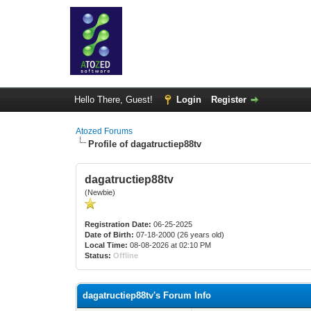
Hello There, Guest!
Login
Register
Atozed Forums
Profile of dagatructiep88tv
dagatructiep88tv
(Newbie)
Registration Date:
06-25-2025
Date of Birth:
07-18-2000 (26 years old)
Local Time:
08-08-2026 at 02:10 PM
Status:
Offline
dagatructiep88tv's Forum Info