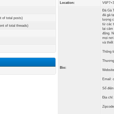
Location:
V6P7+3J
Đá Gà T
đá gà t
t of total posts)
lượng c
từ các 
ent of total threads)
lại cảm
động. N
mọi nơi
và thiết
Thông ti
Thương 
Bio:
Website
Email: 
Số điện
Địa chỉ
Zipcode