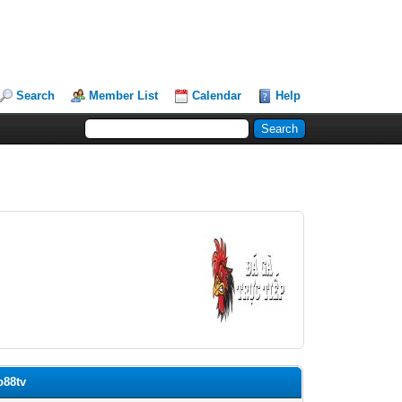
Search
Member List
Calendar
Help
p88tv