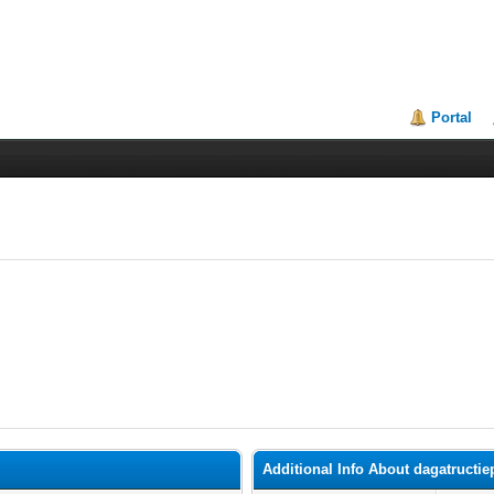
Portal
Additional Info About dagatructie