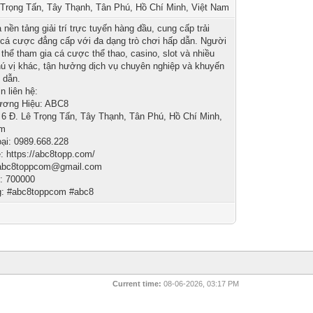
 Trọng Tấn, Tây Thạnh, Tân Phú, Hồ Chí Minh, Việt Nam
 nền tảng giải trí trực tuyến hàng đầu, cung cấp trải
cá cược đẳng cấp với đa dạng trò chơi hấp dẫn. Người
 thể tham gia cá cược thể thao, casino, slot và nhiều
ú vị khác, tận hưởng dịch vụ chuyên nghiệp và khuyến
 dẫn.
n liên hệ:
ương Hiệu: ABC8
: 6 Đ. Lê Trọng Tấn, Tây Thạnh, Tân Phú, Hồ Chí Minh,
am
oại: 0989.668.228
: https://abc8topp.com/
 abc8toppcom@gmail.com
: 700000
g: #abc8toppcom #abc8
Current time:
08-06-2026, 03:17 PM