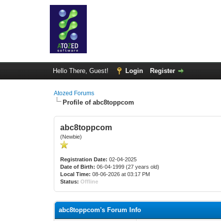
Hello There, Guest!
Login
Register
Atozed Forums
Profile of abc8toppcom
abc8toppcom
(Newbie)
Registration Date:
02-04-2025
Date of Birth:
06-04-1999 (27 years old)
Local Time:
08-06-2026 at 03:17 PM
Status:
Offline
abc8toppcom's Forum Info