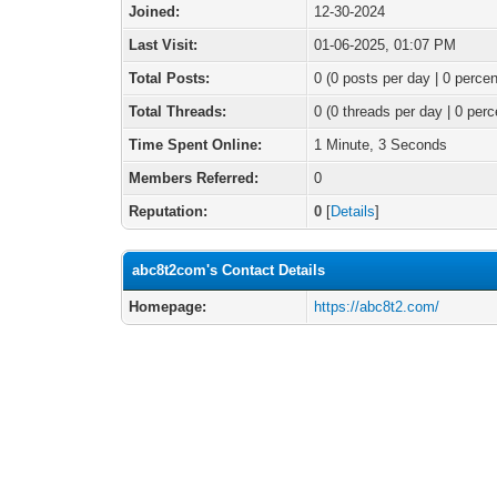
Joined:
12-30-2024
Last Visit:
01-06-2025, 01:07 PM
Total Posts:
0 (0 posts per day | 0 percen
Total Threads:
0 (0 threads per day | 0 perc
Time Spent Online:
1 Minute, 3 Seconds
Members Referred:
0
Reputation:
0
[
Details
]
abc8t2com's Contact Details
Homepage:
https://abc8t2.com/