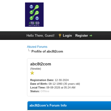
Hello There, Guest!
Login
Register
Atozed Forums
Profile of abc8t2com
abc8t2com
(Newbie)
Registration Date:
12-30-2024
Date of Birth:
08-12-1990 (35 years old)
Local Time:
08-08-2026 at 05:24 AM
Status:
Offline
abc8t2com's Forum Info