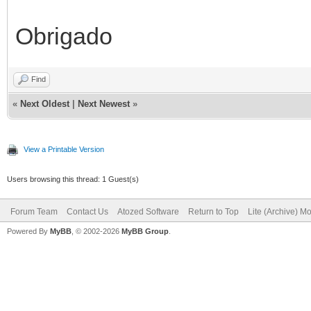
Obrigado
Find
«
Next Oldest
|
Next Newest
»
View a Printable Version
Users browsing this thread: 1 Guest(s)
Forum Team
Contact Us
Atozed Software
Return to Top
Lite (Archive) M
Powered By
MyBB
, © 2002-2026
MyBB Group
.