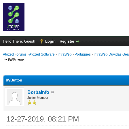
Hello There, Guest!
Login
Register
Atozed Forums
›
Atozed Software
›
IntraWeb
›
Português
›
IntraWeb Dúvidas Ger
IWButton
ge
IWButton
Borbainfo
Junior Member
12-27-2019, 08:21 PM