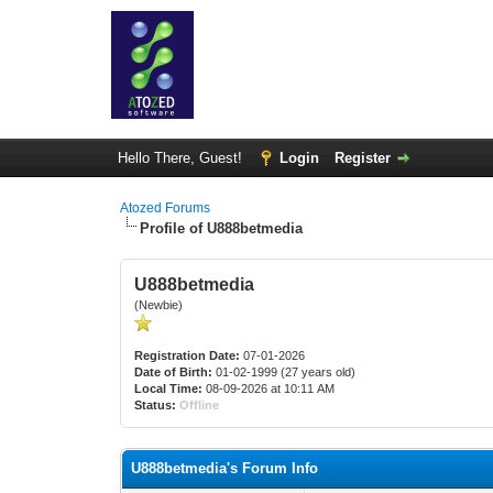
Hello There, Guest!
Login
Register
Atozed Forums
Profile of U888betmedia
U888betmedia
(Newbie)
Registration Date:
07-01-2026
Date of Birth:
01-02-1999 (27 years old)
Local Time:
08-09-2026 at 10:11 AM
Status:
Offline
U888betmedia's Forum Info