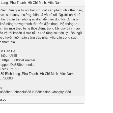
 Long, Phú Thạnh, Hồ Chí Minh, Việt Nam
 điểm đến giải trí nổi bật với loạt sản phẩm như thể thao,
live, slot quay thưởng, bắn cá và xổ số. Người chơi có
 tác thuận tiện nhờ giao diện dễ theo dõi, tốc độ tải ổn
 khả năng tương thích tốt trên điện thoại. Hệ thống ưu
c làm mới theo từng thời điểm, trong khi quy trình nạp
bảo vệ tài khoản được tối ưu để tăng sự tiện lợi. Đội ngũ
trực tuyến luôn sẵn sàng tiếp nhận yêu cầu trong suốt
nh tham gia.
in Liên Hệ
 hiệu: U888
: https://u888bet.media/
support@u888bet.media
: 0928 671 435
: 30 Bình Long, Phú Thạnh, Hồ Chí Minh, Việt Nam
: 700000
gs
#u888bet #nhacaiu888 #u888casino #dangkyu888
osed