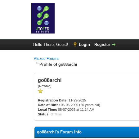
Hello There, Guest!
Login
Register
Atozed Forums
Profile of go88archi
go88archi
(Newbie)
Registration Date:
11-29-2025
Date of Birth:
06-06-2000 (26 years old)
Local Time:
08-07-2026 at 11:14 AM
Status:
Offline
go88archi's Forum Info