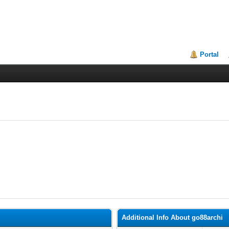
Portal
Additional Info About go88archi