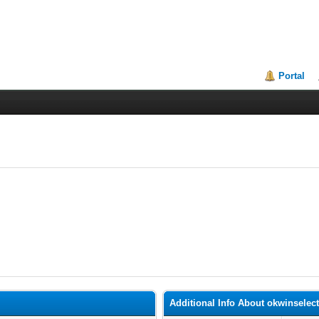
Portal
Additional Info About okwinselec