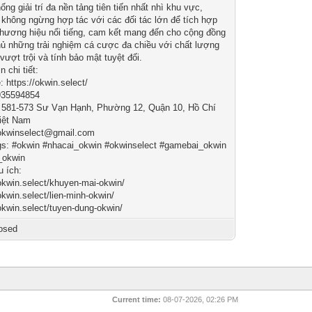
ống giải trí đa nền tảng tiên tiến nhất nhì khu vực,
hông ngừng hợp tác với các đối tác lớn để tích hợp
hương hiệu nổi tiếng, cam kết mang đến cho cộng đồng
ủ những trải nghiệm cá cược đa chiều với chất lượng
vượt trội và tính bảo mật tuyệt đối.
n chi tiết:
: https://okwin.select/
935594854
: 581-573 Sư Vạn Hạnh, Phường 12, Quận 10, Hồ Chí
iệt Nam
okwinselect@gmail.com
s: #okwin #nhacai_okwin #okwinselect #gamebai_okwin
_okwin
u ích:
/okwin.select/khuyen-mai-okwin/
okwin.select/lien-minh-okwin/
/okwin.select/tuyen-dung-okwin/
osed
Current time:
08-07-2026, 02:26 PM