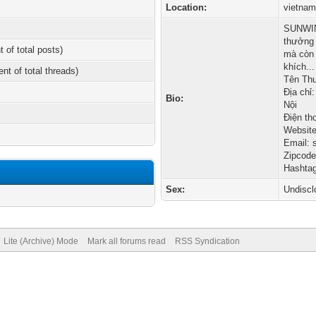
Location:
vietna
SUNWIN 
thưởng 
t of total posts)
mà còn 
khích...
ent of total threads)
Tên Th
Địa chỉ
Bio:
Nội
Điện th
Website
Email: 
Zipcode
Hashtag
Sex:
Undiscl
Lite (Archive) Mode
Mark all forums read
RSS Syndication