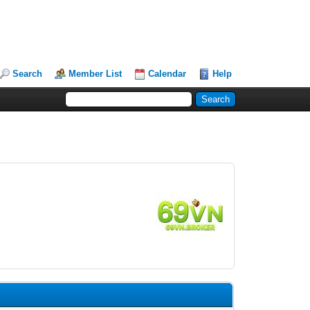
Search
Member List
Calendar
Help