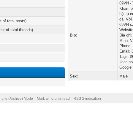
69VN - 
Khám ph
hội tụ 
cá. Với
t of total posts)
69VN ca
ent of total threads)
Website
Bio:
Địa chỉ
Minh, V
Phone:
Email:
Tags: #
#casino
Google 
Sex:
Male
Lite (Archive) Mode
Mark all forums read
RSS Syndication