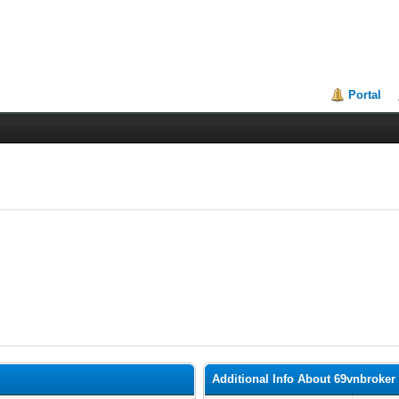
Portal
Additional Info About 69vnbroker