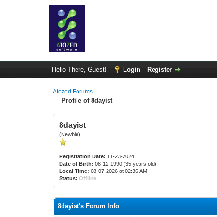
Hello There, Guest!
Login
Register
Atozed Forums
Profile of 8dayist
8dayist
(Newbie)
Registration Date:
11-23-2024
Date of Birth:
08-12-1990 (35 years old)
Local Time:
08-07-2026 at 02:36 AM
Status:
Offline
8dayist's Forum Info