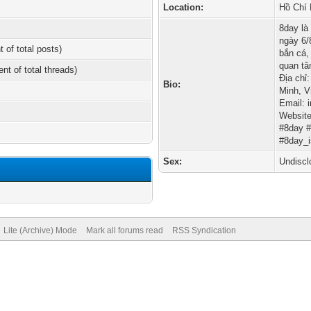
Location:
Hồ Chí 
8day là
ngày 6/
t of total posts)
bắn cá,
quan tâ
ent of total threads)
Địa chỉ
Bio:
Minh, V
Email: 
Website:
#8day 
#8day_i
Sex:
Undiscl
Lite (Archive) Mode
Mark all forums read
RSS Syndication