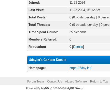
Joined:
11-23-2024
Last Visit:
11-23-2024, 03:12 AM
Total Posts:
0 (0 posts per day | 0 percen
Total Threads:
0 (0 threads per day | 0 perc
Time Spent Online:
35 Seconds
Members Referred:
0
Reputation:
0
[
Details
]
8dayist's Contact Details
Homepage:
https://8day.ist/
Forum Team
Contact Us
Atozed Software
Return to Top
Powered By
MyBB
, © 2002-2026
MyBB Group
.