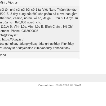
Minh, Vietnam
 cái tên nhà cái nổi bật số 1 tại Việt Nam. Thành lập vào
8/2015, 8 day cung cấp 699 sản phẩm cá cược bao gồm
 thể thao, casino, nổ hũ, xổ số, đá gà,… thu hút được sự
m của hơn 870,000 người chơi.
: 1191A Đ. Vĩnh Lộc, Vĩnh Lộc B, Bình Chánh, Hồ Chí
ietnam. Phone: 0368990008.
info@8day.ist.
 https://8day.ist/
#trangchu8day #dangky8day #dangnhap8day #link8day
st #8dayist #8daycasino #linkvao8day #nhacai8day
osed
Current time:
08-07-2026, 02:36 AM